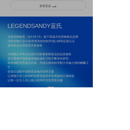
查看更多
LEGENDSANDY
蓝氏
吉家宠物集团
（
JIA PETS
）
旗下高端天然宠物食品品牌
深耕宠物行业
10
余年有良好的的市场口碑和品质认证
蓝氏甄选全球优质天然食材
为宠物主带来从农场主到家庭新鲜直达的品质服务
蓝氏遵循中国家庭宠物的成长习性不断深化研究，
精准调配营养成分比例，升级全新的科学配方并融入独特解酶工
艺
创造出适配中国家庭宠物的营养方案
让宠物主安心的同时给爱宠提供丰富美味的口感体验
让每一位主人安心放心的同时充实养宠乐趣